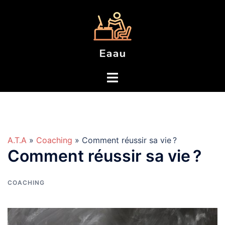
Aller
au
contenu
A.T.A
»
Coaching
» Comment réussir sa vie ?
Comment réussir sa vie ?
COACHING