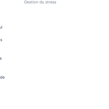
Gestion du stress
ui
os
s
ide